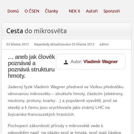
Domů
O ČSEN
Články
NEK II
Autoři
Sponzoři
Cesta
do mikrosvěta
03 března 2013
Naposledy aktualizováno 03 března 2013
admin
…
aneb jak člověk
Autor:
Vladimír Wagner
poznával a
poznává strukturu
hmoty.
Jaderný fyzik Vladimír Wagner přednesl ve Violinu přednášku
věnovanou mikrosvětu – struktuře hmoty, částicím (elektrony,
neutrony, protony, kvarky…) a populárně vysvětlil, proč se
stavějí a k čemu jsou urychlovače jako známý LHC na
švýcarsko-francouzských hranicích.
Pochopení zákonitostí přírody v mikrosvětě vede k
odpovědím např. na otázky proč je hmota, proč mají částice