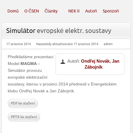
Domů
O ČSEN
Články
NEK II
Autoři
Sponzoři
Simulátor
evropské elektr. soustavy
17 prosince 2014
Naposledy aktualizováno 17 prosince 2014
admin
Předkládáme prezentaci
Autoři:
Ondřej Novák, Jan
Model
MAGMA
–
Zábojník
Simulátor provozu
evropské elektrizační
soustavy, kterou v prosinci 2014 přednesli v Energetickém
klubu Ondřej Novák a Jan Zábojník.
PDF ke stažení
PPTX ke stažení