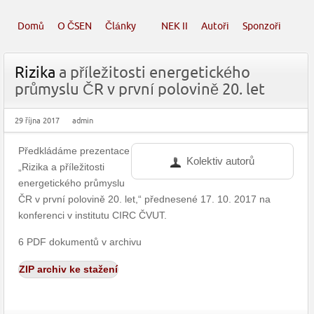
Domů
O ČSEN
Články
NEK II
Autoři
Sponzoři
Rizika
a příležitosti energetického
průmyslu ČR v první polovině 20. let
29 října 2017
admin
Předkládáme prezentace
Kolektiv autorů
„Rizika a příležitosti
energetického průmyslu
ČR v první polovině 20. let,“ přednesené 17. 10. 2017 na
konferenci v institutu CIRC ČVUT.
6 PDF dokumentů v archivu
ZIP archiv ke stažení