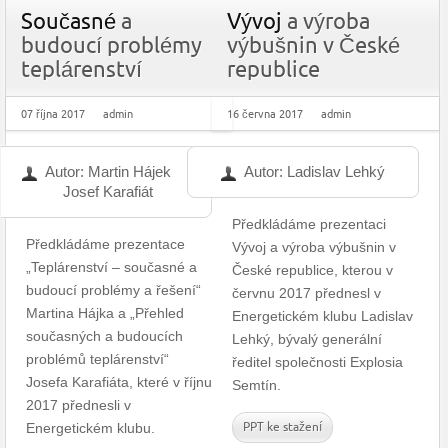
Současné
a
Vývoj
a výroba
budoucí problémy
výbušnin v České
teplárenství
republice
07 října 2017
admin
16 června 2017
admin
Autor: Martin Hájek
Autor: Ladislav Lehký
Josef Karafiát
Předkládáme prezentaci
Předkládáme prezentace
Vývoj a výroba výbušnin v
„Teplárenství – současné a
České republice, kterou v
budoucí problémy a řešení“
červnu 2017 přednesl v
Martina Hájka a „Přehled
Energetickém klubu Ladislav
současných a budoucích
Lehký, bývalý generální
problémů teplárenství“
ředitel společnosti Explosia
Josefa Karafiáta, které v říjnu
Semtín.
2017 přednesli v
Energetickém klubu.
PPT ke stažení