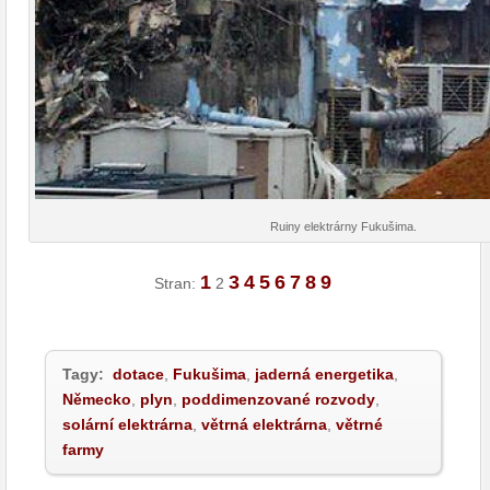
Ruiny elektrárny Fukušima.
1
3
4
5
6
7
8
9
Stran:
2
Tagy:
dotace
,
Fukušima
,
jaderná energetika
,
Německo
,
plyn
,
poddimenzované rozvody
,
solární elektrárna
,
větrná elektrárna
,
větrné
farmy