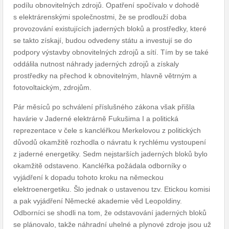
podílu obnovitelných zdrojů. Opatření spočívalo v dohodě
s elektrárenskými společnostmi, že se prodlouží doba
provozování existujících jaderných bloků a prostředky, které
se takto získají, budou odvedeny státu a investují se do
podpory výstavby obnovitelných zdrojů a sítí. Tím by se také
oddálila nutnost náhrady jaderných zdrojů a získaly
prostředky na přechod k obnovitelným, hlavně větrným a
fotovoltaickým, zdrojům.
Pár měsíců po schválení příslušného zákona však přišla
havárie v Jaderné elektrárně Fukušima I a politická
reprezentace v čele s kancléřkou Merkelovou z politických
důvodů okamžitě rozhodla o návratu k rychlému vystoupení
z jaderné energetiky. Sedm nejstarších jaderných bloků bylo
okamžitě odstaveno. Kancléřka požádala odborníky o
vyjádření k dopadu tohoto kroku na německou
elektroenergetiku. Šlo jednak o ustavenou tzv. Etickou komisi
a pak vyjádření Německé akademie věd Leopoldiny.
Odborníci se shodli na tom, že odstavování jaderných bloků
se plánovalo, takže náhradní uhelné a plynové zdroje jsou už