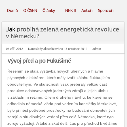
Domů
O ČSEN
Články
NEK II
Autoři
Sponzoři
Jak
probíhá zelená energetická revoluce
v Německu?
06 září 2012
Naposledy aktualizováno 13 prosince 2012
admin
Vývoj
před a po Fukušimě
Řešením se stala výstavba nových uhelných a hlavně
plynových elektráren, které měly tvořit zálohu fluktuujícím
obnovitelným. Ve skutečnosti však přebíraly velkou část
produkce odstavovaných jaderných zdrojů a jejich úlohu
v základním režimu. Cílem druhého návrhu, ke kterému se
odhodlala německá vláda pod vedením kancléřky Merkelové,
bylo přinést potřebné prostředky na budování obnovitelných
zdrojů a sítí dlouhých vedení přes celé Německo, které tyto
zdroje vyžadují. A také získat delší čas pro přechod k většímu